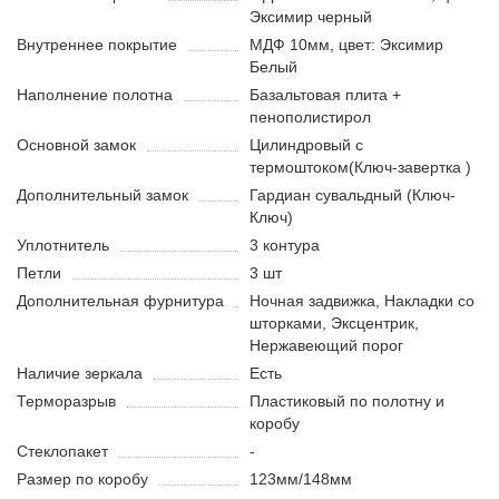
Эксимир черный
Внутреннее покрытие
МДФ 10мм, цвет: Эксимир
Белый
Наполнение полотна
Базальтовая плита +
пенополистирол
Основной замок
Цилиндровый с
термоштоком(Ключ-завертка )
Дополнительный замок
Гардиан сувальдный (Ключ-
Ключ)
Уплотнитель
3 контура
Петли
3 шт
Дополнительная фурнитура
Ночная задвижка, Накладки со
шторками, Эксцентрик,
Нержавеющий порог
Наличие зеркала
Есть
Терморазрыв
Пластиковый по полотну и
коробу
Стеклопакет
-
Размер по коробу
123мм/148мм