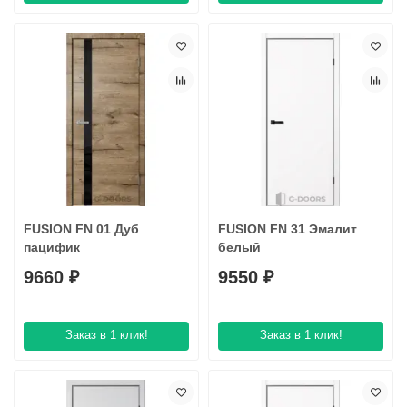
Система сама посчитает стоимость комплекта с учётом всех
выбранных параметров.
Возникли трудности?
Позвоните нам — мы поможем собрать
правильный комплект.
FUSION FN 01 Дуб
FUSION FN 31 Эмaлит
пацифик
белый
9660 ₽
9550 ₽
Заказ в 1 клик!
Заказ в 1 клик!