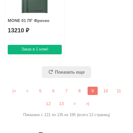
MONE 01 ПГ Фреско
13210 ₽
Заказ в 1 клик!
Показать еще
|<
<
5
6
7
8
9
10
11
12
13
>
>|
Показано с 121 по 135 из 195 (всего 13 страниц)