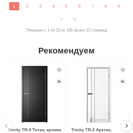
1
2
3
4
5
6
7
8
9
>
>|
Показано с 1 по 15 из 195 (всего 13 страниц)
Рекомендуем
Trinity TR-4 Титан, кромка
Trinity TR-2 Арктик,