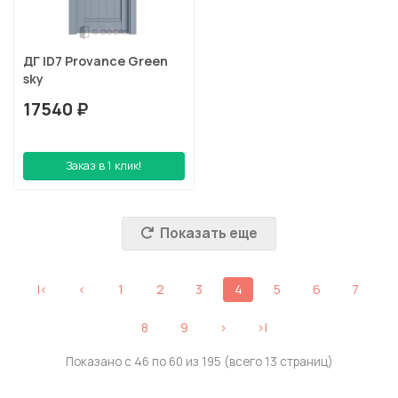
ДГ ID7 Provance Green
sky
17540 ₽
Заказ в 1 клик!
Показать еще
|<
<
1
2
3
4
5
6
7
8
9
>
>|
Показано с 46 по 60 из 195 (всего 13 страниц)