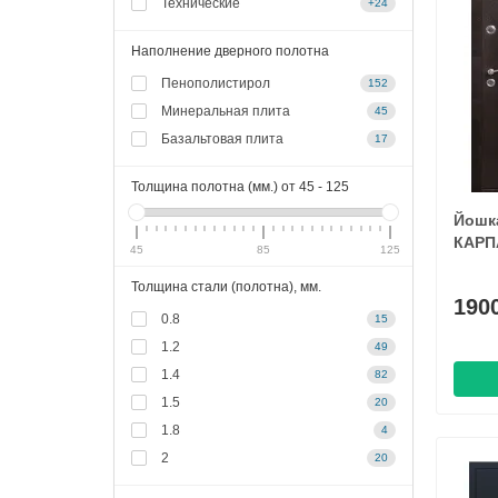
Технические
+24
Наполнение дверного полотна
Пенополистирол
152
Минеральная плита
45
Базальтовая плита
17
Толщина полотна (мм.) от
45
-
125
Йошк
КАРП
45
85
125
Толщина стали (полотна), мм.
190
0.8
15
1.2
49
1.4
82
1.5
20
1.8
4
2
20