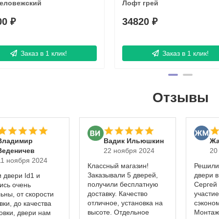
беловежский
Лофт грей
00 ₽
34820 ₽
Заказ в 1 клик!
Заказ в 1 клик!
Отзывы
​Владимир
Вадик Ильюшкин
Жа
Веденичев
22 ноября 2024
20
11 ноября 2024
Классный магазин!
Решили
Заказывали 5 дверей,
двери в
 двери Id1 и
получили бесплатную
Сергей
ись очень
доставку. Качество
участие
ьны, от скорости
отличное, установка на
сэконо
вки, до качества
высоте. Отдельное
Монтаж
овки, двери нам