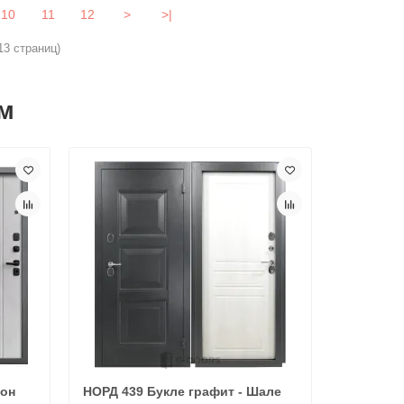
10
11
12
>
>|
13 страниц)
м
тон
НОРД 439 Букле графит - Шале
Консул Т