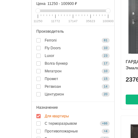
Цена
11250
-
100900
₽
11250
11772
17147
35623
100900
Производитель
Ferroni
81
Fly Doors
10
Luxor
23
ГАРДА
Волга бункер
17
Эмал
Мегатрон
10
237
Промет
15
Ретвизан
14
Центурион
20
Назначение
Для квартиры
С терморазрывом
+86
Противопожарные
+4