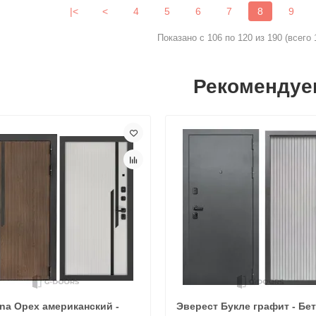
|<
<
4
5
6
7
8
9
Показано с 106 по 120 из 190 (всего 
Рекомендуе
na Орех американский -
Эверест Букле графит - Бе