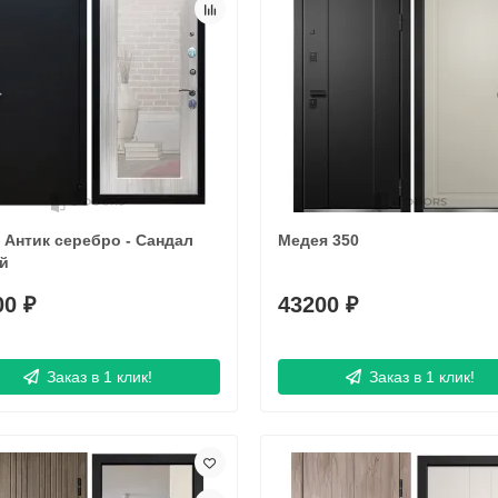
Антик серебро - Сандал
Медея 350
й
00 ₽
43200 ₽
Заказ в 1 клик!
Заказ в 1 клик!