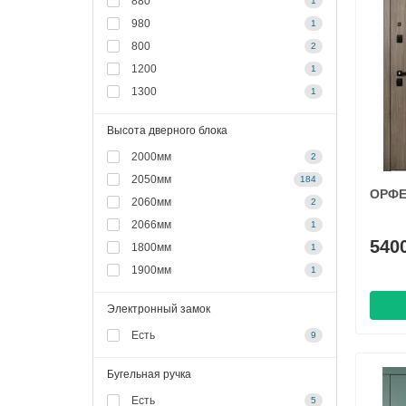
880
1
980
1
800
2
1200
1
1300
1
Высота дверного блока
2000мм
2
2050мм
184
ОРФЕ
2060мм
2
2066мм
1
540
1800мм
1
1900мм
1
Электронный замок
Есть
9
Бугельная ручка
Есть
5