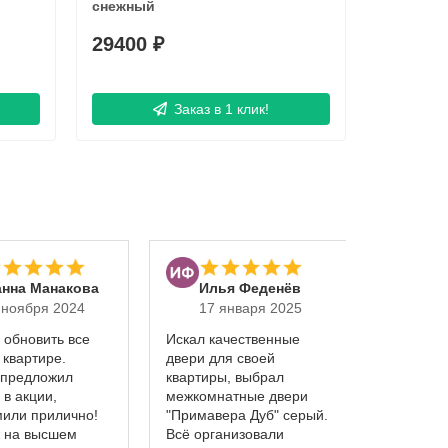
снежный
Штукатур
29400 ₽
77280 
Заказ в 1 клик!
нна Манакова
Илья Феденёв
Еле
 ноября 2024
17 января 2025
20 д
 обновить все
Искал качественные
Спасибо 
 квартире.
двери для своей
Сергею з
 предложил
квартиры, выбрал
роскошны
 в акции,
межкомнатные двери
безупреч
мили прилично!
"Примавера Дуб" серый.
исполнени
 на высшем
Всё организовали
Люди, не