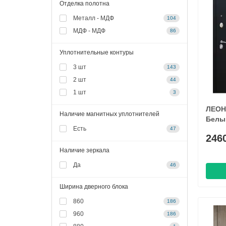
Отделка полотна
Металл - МДФ
104
МДФ - МДФ
86
Уплотнительные контуры
3 шт
143
2 шт
44
1 шт
3
ЛЕОН 
Наличие магнитных уплотнителей
Белы
Есть
47
246
Наличие зеркала
Да
46
Ширина дверного блока
860
186
960
186